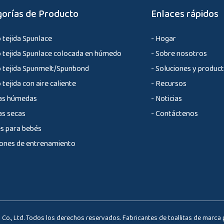
orías de Producto
Enlaces rápidos
 tejida Spunlace
- Hogar
o tejida Spunlace colocada en húmedo
- Sobre nosotros
o tejida Spunmelt/Spunbond
- Soluciones y produc
 tejida con aire caliente
- Recursos
tas húmedas
- Noticias
as secas
- Contáctenos
s para bebés
ones de entrenamiento
 Co., Ltd. Todos los derechos reservados.
Fabricantes de toallitas de marca 