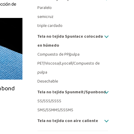
ección de
Paralelo
semicruz
triple cardado
Tela no tejida Spunlace colocada
en húmedo
Compuesto de PP/pulpa
PET/Viscosa/Lyocell/Compuesto de
pulpa
Desechable
unbond
Tela no tejida Spunmelt/Spunbond
SS/SSS/SSSS
SMS/SSMMS/SSSMS
Tela no tejida con aire caliente