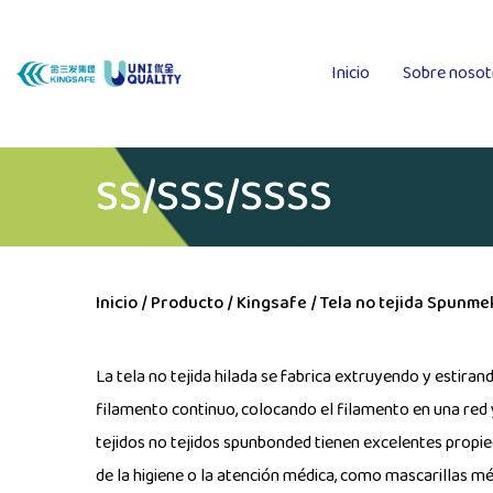
Inicio
Sobre nosot
SS/SSS/SSSS
Inicio
/
Producto
/
Kingsafe
/
Tela no tejida Spunm
La tela no tejida hilada se fabrica extruyendo y estira
filamento continuo, colocando el filamento en una red y
tejidos no tejidos spunbonded tienen excelentes propie
de la higiene o la atención médica, como mascarillas m