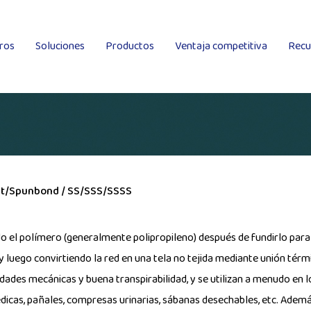
ros
Soluciones
Productos
Ventaja competitiva
Recu
Tela no tejida Spunlace colocada en húmedo
Tela no tejida Spunlace
Kingsafe
elt/Spunbond
/
SS/SSS/SSSS
ndo el polímero (generalmente polipropileno) después de fundirlo par
 luego convirtiendo la red en una tela no tejida mediante unión térm
dades mecánicas y buena transpirabilidad, y se utilizan a menudo en
édicas, pañales, compresas urinarias, sábanas desechables, etc. Adem