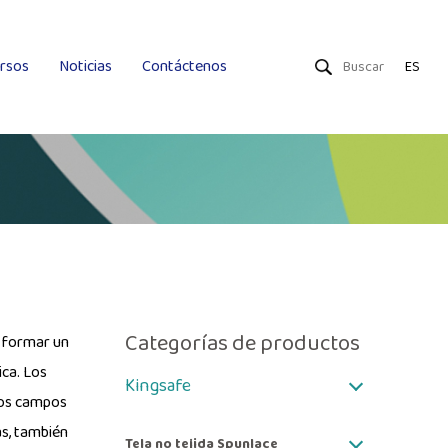
rsos
Noticias
Contáctenos
ES
Toallitas secas
Toallitas húmedas
Uniquality
Categorías de productos
a formar un
ica. Los
Kingsafe
 los campos
ás, también
Tela no tejida Spunlace