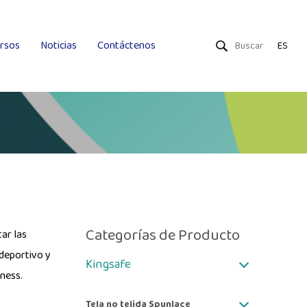
rsos
Noticias
Contáctenos
ES
Toallitas secas
Toallitas húmedas
Uniquality
Categorías de Producto
ar las
 deportivo y
Kingsafe
tness.
Tela no tejida Spunlace