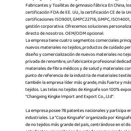
Fabricantes
y
Toallitas de gimnasio fábrica
En China, lo
certificación FDA de EE. UU., la certificación CE de la 
certificaciones ISO9001, GMPC22716, GMPC, ISO14001, 
gestión corporativa. Ofrecemos soluciones personalizad
directo de nosotros. OEM/ODM opcional.
La empresa tiene cuatro segmentos comerciales princip
nuevos materiales no tejidos, productos de cuidado pers
diseño y comercialización de nuevos materiales no teji
privada de renombre, un fabricante profesional dedicad
materiales de fibra médicos y de salud y materiales co
punto de referencia de la industria de materiales texti
también la empresa líder más grande, más fuerte y más 
tejidos. Las telas no tejidas de Kingsafe son 100% expo
"Changxing Kingke Import and Export Co., Ltd".
La empresa posee 78 patentes nacionales y participa en
industriales. La "Copa Kingsafe" organizada por Kingsaf
de no tejidos más grande del país, centrándose en el di