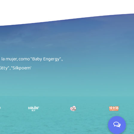
 la mujer, como "Baby Engergy".,
itty" , "Silkpoem'