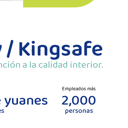
 / Kingsafe
ión a la calidad interior.
Empleados más
e yuanes
2,000
es
personas