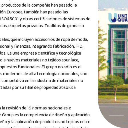
s productos de la compañía han pasado la
Unión Europea, también han pasado las
ISO45001 y otras certificaciones de sistemas de
as, etiquetas privadas. Toallitas de gimnasio
ales, que incluyen accesorios de ropa de moda,
onal y finanzas, integrando fabricación, I+D,
dos. Es una empresa científica y tecnológica
o a nuevos materiales no tejidos spunlace,
mpuestos funcionales. El grupo no sólo es el
les modernos de alta tecnología nacionales, sino
competitiva en la industria de materiales no
rtadas por su filial de propiedad absoluta
 la revisión de 19 normas nacionales e
e Group es la competencia de diseño y aplicación
seño y la aplicación de productos no tejidos entre