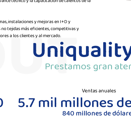
ance técnico y la capacitación de talentos de la
mas, instalaciones y mejoras en I+D y
o tejidas más eficientes, competitivas y
res a los clientes y al mercado.
Uniquality
Prestamos gran atenc
Ventas anuales
0
5.7 mil millones d
840 millones de dólar