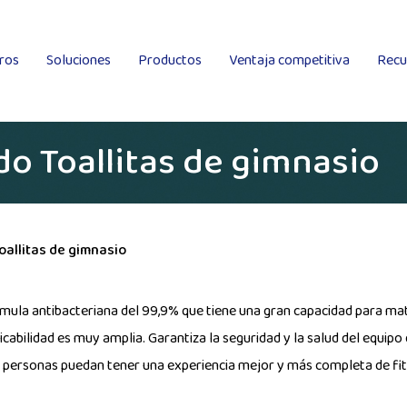
ros
Soluciones
Productos
Ventaja competitiva
Recu
Tela no tejida Spunlace colocada en húmedo
Tela no tejida Spunlace
Kingsafe
o Toallitas de gimnasio
oallitas de gimnasio
mula antibacteriana del 99,9% que tiene una gran capacidad para mat
cabilidad es muy amplia. Garantiza la seguridad y la salud del equipo
las personas puedan tener una experiencia mejor y más completa de fi