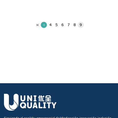
‹‹
‹
4
5
6
7
8
9