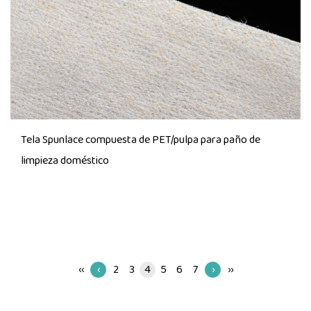
Tela Spunlace compuesta de PET/pulpa para paño de
limpieza doméstico
‹‹
‹
2
3
4
5
6
7
›
››