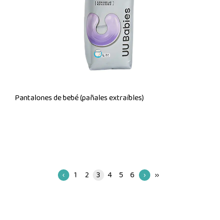
Pantalones de bebé (pañales extraíbles)
‹
1
2
3
4
5
6
›
››